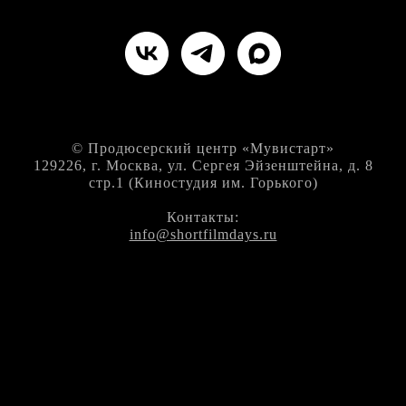
© Продюсерский центр «Мувистарт»
129226, г. Москва, ул. Сергея Эйзенштейна, д. 8
стр.1 (Киностудия им. Горького)
Контакты:
info@shortfilmdays.ru
Политика в отношении обработки персональных
данных
Товарный знак Дни короткометражного кино
(ShortFilmDays) № 1166470 от 12.11.2025