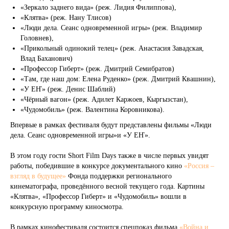
«Зеркало заднего вида» (реж. Лидия Филиппова),
«Клятва» (реж. Нану Тлисов)
«Люди дела. Сеанс одновременной игры» (реж. Владимир
Головнев),
«Прикольный одинокий телец» (реж. Анастасия Завадская,
Влад Баханович)
«Профессор Гиберт» (реж. Дмитрий Семибратов)
«Там, где наш дом: Елена Руденко» (реж. Дмитрий Квашнин),
«У ЕҤ» (реж. Денис Шаблий)
«Чёрный вагон» (реж. Адилет Каржоев, Кыргызстан),
«Чудомобиль» (реж. Валентина Коровникова).
Впервые в рамках фестиваля будут представлены фильмы «Люди
дела. Сеанс одновременной игры»и «У ЕҤ».
В этом году гости Short Film Days также в числе первых увидят
работы, победившие в конкурсе документального кино
«Россия –
взгляд в будущее»
Фонда поддержки регионального
кинематографа, проведённого весной текущего года. Картины
«Клятва», «Профессор Гиберт» и «Чудомобиль» вошли в
конкурсную программу киносмотра.
В рамках кинофестиваля состоится спецпоказ фильма
«Война и