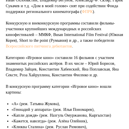
Иван Охлобыстин, Владимир Бегунов, Александр Ф. Скляр, Гарик
Сукачев и т.д. «Дом в моей голове» снят при содействии Фонда
поддержки регионального кинематографа (
ФПРК
).
Конкурсную и внеконкурсную программы составили фильмы-
участники крупнейших международных и российских
кинофестивалей – ММКФ, Busan International Film Festival (Южная
Корея), Short to the point (Румыния) и др., а также победители
Всероссийского питчинга дебютантов
.
Категорию «Игровое кино» составили 16 фильмов с участием
знаменитых российских актёров. В их числе – Юрий Борисов,
Владимир Зайцев, Константин Хабенский, Яна Поплавская, Яна
Сексте, Роза Хайруллина, Константин Фисенко и др.
В конкурсную программу категории «Игровое кино» вошли
картины:
«А» (реж. Татьяна Жукова),
«Геннадий у аппарата» (реж. Илья Пономарев),
«Капли дождя» (реж. Назгуль Омуржанова, Кыргызстан)
«Кажется, навсегда» (реж. Алёна Олейник),
«Клюква Сталина» (реж. Руслан Римович),