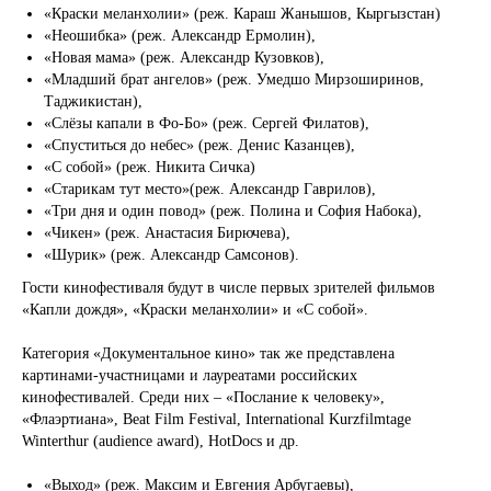
«Краски меланхолии» (реж. Караш Жанышов, Кыргызстан)
«Неошибка» (реж. Александр Ермолин),
«Новая мама» (реж. Александр Кузовков),
«Младший брат ангелов» (реж. Умедшо Мирзоширинов,
Таджикистан),
«Слёзы капали в Фо-Бо» (реж. Сергей Филатов),
«Спуститься до небес» (реж. Денис Казанцев),
«С собой» (реж. Никита Сичка)
«Старикам тут место»(реж. Александр Гаврилов),
«Три дня и один повод» (реж. Полина и София Набока),
«Чикен» (реж. Анастасия Бирючева),
«Шурик» (реж. Александр Самсонов).
Гости кинофестиваля будут в числе первых зрителей фильмов
«Капли дождя», «Краски меланхолии» и «С собой».
Категория «Документальное кино» так же представлена
картинами-участницами и лауреатами российских
кинофестивалей. Среди них – «Послание к человеку»,
«Флаэртиана», Beat Film Festival, International Kurzfilmtage
Winterthur (audience award), HotDocs и др.
«Выход» (реж. Максим и Евгения Арбугаевы),