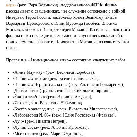
вера»
(реж. Вера Водынски), поддержанного ФПРК. Фильм
рассказывает о священниках, чье служение сопряжено с войной.
Интервью Героя России, настоятеля храма Великомученицы
Варвары и Преподобного Илии Муромца (посёлок Власиха
Московской области) – протоиерея Михаила Васильева – для этого
фильма стало последним в его жизни: спустя несколько дней он
принял смерть на фронте. Памяти отца Михаила посвящается этот
показ.
Программа «Анимационное кино» состоит из следующих работ:
«Агент Мяу-мяу» (реж. Василиса Коробова),
«В поисках мозга» (реж. Ксения Данилевская),
«В поисках Черного дракона» (реж. Анастасия Бондаренко),
«До темноты» (группа авторов, «Светлые истории»),
«Ёжики зелёные» (реж. Эльмира Асадова),
«Искра» (реж. Валентина Набиулина),
«Костёр в заповеднике» (реж. Екатерина Милославская),
«Лаборатория № 66» (реж. Юлия Ростовская (Франке)),
«Луч» (реж. Никита Петров),
«Лучик света» (реж. Альбина Крючкова),
«Моё солнце» (реж. Мария Одинцова),