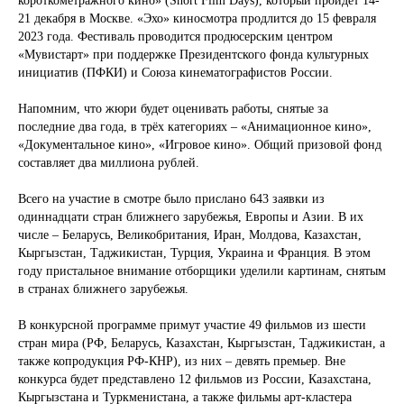
короткометражного кино» (Short Film Days), который пройдёт 14-
21 декабря в Москве. «Эхо» киносмотра продлится до 15 февраля
2023 года. Фестиваль проводится продюсерским центром
«Мувистарт» при поддержке Президентского фонда культурных
инициатив (ПФКИ) и Союза кинематографистов России.
Напомним, что жюри будет оценивать работы, снятые за
последние два года, в трёх категориях – «Анимационное кино»,
«Документальное кино», «Игровое кино». Общий призовой фонд
составляет два миллиона рублей.
Всего на участие в смотре было прислано 643 заявки из
одиннадцати стран ближнего зарубежья, Европы и Азии. В их
числе – Беларусь, Великобритания, Иран, Молдова, Казахстан,
Кыргызстан, Таджикистан, Турция, Украина и Франция. В этом
году пристальное внимание отборщики уделили картинам, снятым
в странах ближнего зарубежья.
В конкурсной программе примут участие 49 фильмов из шести
стран мира (РФ, Беларусь, Казахстан, Кыргызстан, Таджикистан, а
также копродукция РФ-КНР), из них – девять премьер. Вне
конкурса будет представлено 12 фильмов из России, Казахстана,
Кыргызстана и Туркменистана, а также фильмы арт-кластера