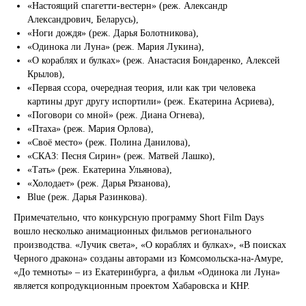
«Настоящий спагетти-вестерн» (реж. Александр
Александрович, Беларусь),
«Ноги дождя» (реж. Дарья Болотникова),
«Одинока ли Луна» (реж. Мария Лукина),
«О кораблях и булках» (реж. Анастасия Бондаренко, Алексей
Крылов),
«Первая ссора, очередная теория, или как три человека
картины друг другу испортили» (реж. Екатерина Асриева),
«Поговори со мной» (реж. Диана Огнева),
«Птаха» (реж. Мария Орлова),
«Своё место» (реж. Полина Данилова),
«СКАЗ: Песня Сирин» (реж. Матвей Лашко),
«Тать» (реж. Екатерина Ульянова),
«Холодает» (реж. Дарья Рязанова),
Blue (реж. Дарья Разинкова).
Примечательно, что конкурсную программу Short Film Days
вошло несколько анимационных фильмов регионального
производства. «Лучик света», «О кораблях и булках», «В поисках
Черного дракона» созданы авторами из Комсомольска-на-Амуре,
«До темноты» – из Екатеринбурга, а фильм «Одинока ли Луна»
является копродукционным проектом Хабаровска и КНР.