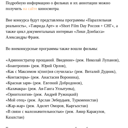
Подробную информацию о фильмах и их аннотации можно
получить
на сайте
киносмотра.
Вне конкурса будут представлены программы «Параллельная
реальность», «Таврида.Арт» и «Short Film Day Россия + СНГ», а
также цикл документальных интервью «Лики Донбасса»
Александры Франк.
Во внеконкурсные программы также вошли фильмы:
«Администратор прощаний. Введение» (реж. Николай Лупанов),
«Боантропия» (реж. Юрий Орлов),
«Как с Максимом х(пип)ня случилась» (реж. Виталий Дудник),
«Контактеры» (реж. Анастасия Воронина),
«Красная заря» (реж. Евгений Добродонов),
«Калачакра» (реж. Ая-Ганга Улзытуева),
«Орнитология» (реж. Андрей Ружицкий)
«Мой отец» (реж. Арслан Эебердыев, Туркменистан)
«Жар-жар» (реж. Адилет Оморов, Кыргызстан)
«В связи с малозначительностью» (реж. Амир Каракулов,
Казахстан)