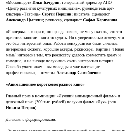
«Москонцерт»
Илья Бачурин;
генеральный директор АНО
«Центр развития культурных инициатив», руководитель арт-
кластера «Таврида»
Сергей Першин;
писатель, сценарист
Александр Цыпкин;
режиссер, сценарист
Софья Карпунина.
«Я впервые в жюри и, по правде говоря, не могу сказать, что это
приятное занятие – кого-то судить. Но с уверенностью отмечу, что
это был интересный опыт. Работы конкурсантов были сильные:
интересные сюжеты, хорошие актеры, режиссёры. Картина "Новая
мама" интересна тем, что режиссёру удалось совместить драму и
комедию, и на выходе получилась очень интересная история.
Спасибо участникам – вы молодцы и уже настоящие
профессионалы», – отметил
Александр Самойленко
.
«Анимационное короткометражное кино»
Главный приз в номинации «Лучший анимационный фильм» и
денежный приз (300 тыс. рублей) получил фильм «Луч» (реж.
Никита Петров
).
Дипломы с формулировками: