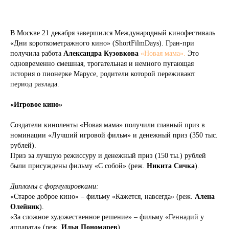
В Москве 21 декабря завершился Международный кинофестиваль
«Дни короткометражного кино» (ShortFilmDays). Гран-при
получила работа
Александра Кузовкова
«Новая мама».
Это
одновременно смешная, трогательная и немного пугающая
история о пионерке Марусе, родители которой переживают
период разлада.
«Игровое кино»
Создатели киноленты «Новая мама» получили главный приз в
номинации «Лучший игровой фильм» и денежный приз (350 тыс.
рублей).
Приз за лучшую режиссуру и денежный приз (150 ты.) рублей
были присуждены фильму «С собой» (реж.
Никита Сичка
).
Дипломы с формулировками:
«Старое доброе кино» – фильму «Кажется, навсегда» (реж.
Алена
Олейник
).
«За сложное художественное решение» – фильму «Геннадий у
аппарата» (реж.
Илья Пономарев
).