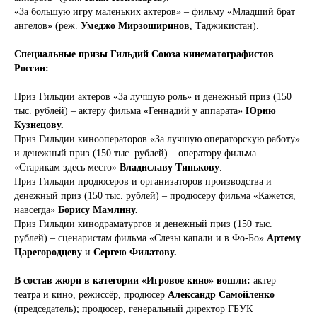
«За большую игру маленьких актеров» – фильму «Младший брат
ангелов» (реж.
Умеджо Мирзоширинов
, Таджикистан).
Специальные призы Гильдий Союза кинематографистов
России:
Приз Гильдии актеров «За лучшую роль» и денежный приз (150
тыс. рублей) – актеру фильма «Геннадий у аппарата»
Юрию
Кузнецову.
Приз Гильдии кинооператоров «За лучшую операторскую работу»
и денежный приз (150 тыс. рублей) – оператору фильма
«Старикам здесь место»
Владиславу Тинькову
.
Приз Гильдии продюсеров и организаторов производства и
денежный приз (150 тыс. рублей) – продюсеру фильма «Кажется,
навсегда»
Борису Мамлину.
Приз Гильдии кинодраматургов и денежный приз (150 тыс.
рублей) – сценаристам фильма «Слезы капали и в Фо-Бо»
Артему
Царегородцеву
и
Сергею Филатову.
В состав жюри в категории «Игровое кино» вошли:
актер
театра и кино, режиссёр, продюсер
Александр Самойленко
(председатель); продюсер, генеральный директор ГБУК