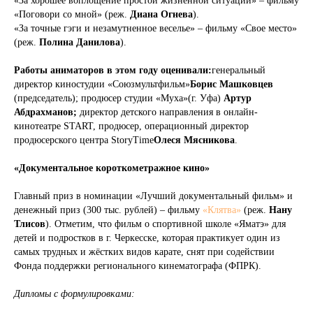
«За хорошее воплощение простой жизненной ситуации» – фильму
«Поговори со мной» (реж.
Диана Огнева
).
«За точные гэги и незамутненное веселье» – фильму «Свое место»
(реж.
Полина Данилова
).
Работы аниматоров в этом году оценивали:
генеральный
директор киностудии «Союзмультфильм»
Борис Машковцев
(председатель); продюсер студии «Муха»(г. Уфа)
Артур
Абдрахманов;
директор детского направления в онлайн-
кинотеатре START, продюсер, операционный директор
продюсерского центра StoryTime
Олеся Мясникова
.
«
Документальное короткометражное кино»
Главный приз в номинации «Лучший документальный фильм» и
денежный приз (300 тыс. рублей) – фильму
«Клятва»
(реж.
Нану
Тлисов
). Отметим, что фильм о спортивной школе «Яматэ» для
детей и подростков в г. Черкесске, которая практикует один из
самых трудных и жёстких видов карате, снят при содействии
Фонда поддержки регионального кинематографа (ФПРК).
Дипломы с формулировками: