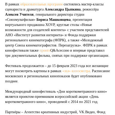
В рамках
образовательных программ
состоялись мастер-классы
сценариста и драматурга
Александра Цыпкина
, режиссёра
Алексея Учителя
, генерального директора студии
«Союзмультфильм»
Бориса Машковцева
, презентация
виртуального продакшна XOVP, круглые столы «Новые
возможности для создателей контента» с участием представителей
АНО «Институт развития интернета» и Фонда поддержки
регионального кинематографа (ФПРК), а также «Молодежный
центр Союза кинематографистов. Перезагрузка». ФПРК в рамках
кинофестиваля также
провёл
Q&Aсессию и впервые представил
три документальных фильма, снятых при поддержке организации.
Фестиваль продолжается – до 15 февраля 2023 года все желающие
могут посмотреть картины в рамках
«эха» киносмотра
. Расписание
московских и региональных кинопоказов будет опубликовано
позднее.
Международный кинофестиваль «Дни короткометражного кино»
является проектом-преемником всероссийской акции «День
короткометражного кино», проводимой с 2014 по 2021 год.
Партнёры – Агентство креативных индустрий, VK.Видео, Фонд