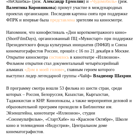
«НеОшибка» (реж.
Александр Ермолин
) и
«Чудомобиль»
(реж.
Валентина Коровникова
) примут участие в международных
проектах организации. Последняя картина снята при поддержке
ФПРК и впервые была
представлена
зрителям на киносмотре.
Напомним, что кинофестиваль «Дни короткометражного кино»
(ShortFilmDays), организованный ПЦ «Мувистарт» при поддержке
Президентского фонда культурных инициатив (ПФКИ) и Союза
кинематографистов России, прошёл с 16 по 21 декабря в Москве.
Открытие киносмотра
состоялось
в кинотеатре «Иллюзион».
Фильмом открытия стал документальный четырёхсерийный
альманах
«Дом в моей голове»
, главным героем которого
выступил лидер легендарной группы «Чайф»
Владимир Шахрин
.
В программу смотра вошли 53 фильма из шести стран, среди
которых – Россия, Белоруссия, Казахстан, Кыргызстан,
Таджикистан и КНР. Кинопоказы, а также мероприятия деловой и
образовательной программ проходили в Библиотеке им.
Эйзенштейна, кинотеатре «Иллюзион», студии
«Союзмультфильм», «СтартХабе» на «Красном Октябре», Школе
кино и телевидения «Индустрия», Центральном доме
кинематографистов.