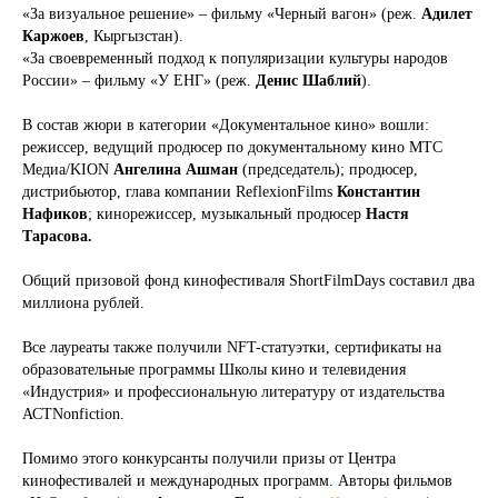
«За визуальное решение» – фильму «Черный вагон» (реж.
Адилет
Каржоев
, Кыргызстан).
«За своевременный подход к популяризации культуры народов
России» – фильму «У ЕНГ» (реж.
Денис Шаблий
).
В состав жюри в категории «Документальное кино» вошли:
режиссер, ведущий продюсер по документальному кино МТС
Медиа/KION
Ангелина Ашман
(председатель); продюсер,
дистрибьютор, глава компании ReflexionFilms
Константин
Нафиков
; кинорежиссер, музыкальный продюсер
Настя
Тарасова.
Общий призовой фонд кинофестиваля ShortFilmDays составил два
миллиона рублей.
Все лауреаты также получили NFT-статуэтки, сертификаты на
образовательные программы Школы кино и телевидения
«Индустрия» и профессиональную литературу от издательства
АСТNonfiction.
Помимо этого конкурсанты получили призы от Центра
кинофестивалей и международных программ. Авторы фильмов