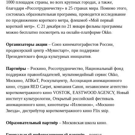
1000 площадок страны, во всех крупных городах, а также,
благодаря «Россотрудничеству» в 25 странах мира. Помимо этого,
состоялась образовательная программа, проводится исследование
по продвижению короткого метра, флешмоб «Мой первый
короткий метр». С 21 декабря по 21 января фильмы программы
можно бесплатно посмотреть на онлайн-платформе Okko.
Организаторы акции
– Союз кинематографистов России,
продюсерский центр «Мувистарт», при поддержке
Президентского фонда культурных инициатив.
Партнёры
– Роскино, Россотрудничество, Национальный фонд
поддержки правообладателей, мультимедийный сервис Okko,
Москино, АПКиТ, Роскультцентр, Ассоциация анимационного
кино, студия RED Carpet, компания Canon, независимое агентство
короткометражного кино VOSTOK, EASTWOOD AGENCY, Новый
институт культурологии, Открытый российский фестиваль
анимационного кино, кинотеатры «Иллюзион», «Москино
Звезда», дистрибутор короткометражного кино Flix snip.
Образовательный партнёр
– Московская школа кино.
Генеральный информационный партнёр
– портал