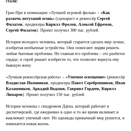
стали:
Гран-При в номинации «Лучший игровой фильм» –
«Как
разжечь потухший огонь»
(сценарист и режиссёр
Сергей
Филатов
, продюсеры
Кирилл Фролов, Алексей Ефремов,
Сергей Филатов
). Проект получил 300 тыс. рублей.
История молодого человека, который старается сделать мир лучше,
изобретая необычные устройства. Они помогают людям решить
любые бытовые проблемы. Но главная его проблема – это разбитое
сердце, и герой решает изобрести то, что позволит вернуть ему
бывшую жену.
«Лучшая режиссёрская работа» –
«Уличное освещение»
(режиссёр
Владислав Иконников
, продюсеры
Павел Серебренников, Иван
Калашников, Аркадий Водахов, Гавриил Гордеев, Кирилл
Лимарев
). Проект получил 150 тыс. рублей.
История человека с синдромом Дауна, который работает в
диспетчерской, где ежедневно в одно и то же время включает и
выключает уличный свет. Но однажды привычный мир рушится, и
начинается новая жизнь.