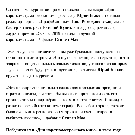
Со сцены конкурсантов приветствовали члены жюри «Дня
короткометражного кино» – режиссёр
Юрий Быков
, главный
редактор портала «ПрофиСинема»
Нина Ромодановская
, актёр,
блогер и сценарист
Евгений Кулик
и продюсер, режиссер,
лауреат премии «Оскар» 2019-го года за лучший
короткометражный фильм
Стивен Мао
.
«Желать успехов не хочется – вы уже буквально наступаете на
пятки опытным игрокам. Это шутка конечно, если серьёзно, то это
здорово – видеть столько молодых талантов, у многих из которых
– уверен – есть будущее в индустрии», – отметил
Юрий Быков
,
вручая награды лауреатам.
«Это мероприятие не только важно для молодых авторов, но и
отрасли в целом, и я хотел бы выразить признательность его
организаторам и партнёрам за то, что вносите весомый вклад в
развитие российского кинематографа. Все работы яркие, свежие –
было очень интересно их рассматривать и очень непросто
выбирать лучшие», – добавил
Стивен Мао
.
Победителями «Дня короткометражного кино» в этом году