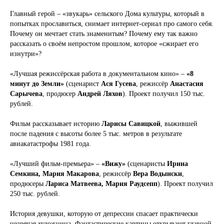
Главный герой – «звукарь» сельского Дома культуры, который в
попытках прославиться, снимает интернет-сериал про самого себя.
Почему он мечтает стать знаменитым? Почему ему так важно
рассказать о своём непростом прошлом, которое «сжирает его
изнутри»?
«Лучшая режиссёрская работа в документальном кино» –
«8
минут до Земли»
(сценарист
Ася Гусева
, режиссёр
Анастасия
Сарычева
, продюсер
Андрей Ляхов
). Проект получил 150 тыс.
рублей.
Фильм рассказывает историю
Ларисы Савицкой
, выжившей
после падения с высоты более 5 тыс. метров в результате
авиакатастрофы 1981 года.
«Лучший фильм-премьера» –
«Вижу»
(сценаристы
Ирина
Семкина, Мария Макарова
, режиссёр
Вера Водынски
,
продюсеры
Лариса Матвеева, Мария Раудсепп
). Проект получил
250 тыс. рублей.
История девушки, которую от депрессии спасает практически
незрячая художница. Фантастические картины открывают главной