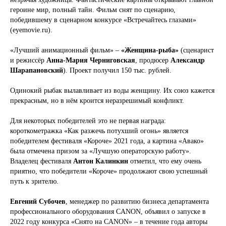
героине мир, полный тайн. Фильм снят по сценарию,
победившему в сценарном конкурсе «Встречайтесь глазами»
(eyemovie.ru).
«Лучший анимационный фильм» –
«Женщина-рыба»
(сценарист
и режиссёр
Анна-Мария Черниговская
, продюсер
Александр
Шарапановский
). Проект получил 150 тыс. рублей.
Одинокий рыбак вылавливает из воды женщину. Их союз кажется
прекрасным, но в нём кроится неразрешимый конфликт.
Для некоторых победителей это не первая награда:
короткометражка «Как разжечь потухший огонь» является
победителем фестиваля «Короче» 2021 года, а картина «Авако»
была отмечена призом за «Лучшую операторскую работу».
Владелец фестиваля
Антон Калинкин
отметил, что ему очень
приятно, что победители «Короче» продолжают свою успешный
путь к зрителю.
Евгений Субочев
, менеджер по развитию бизнеса департамента
профессионального оборудования CANON, объявил о запуске в
2022 году конкурса «Снято на CANON» – в течение года авторы