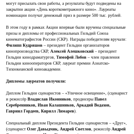
могут присылать свои работы, а результаты будут подведены на
закрытии акции «День короткометражного кино». Лауреаты
номинации получат денежный приз в размере 500 тыс. рублей.
В этом году в рамках Акции впервые были вручены специальные
призы и дипломы от профессиональных Гильдий Союза
кинематографистов России (СКР). Награды победителям вручали:
Филипп Кудряшов
– президент Гильдии организаторов
кинопроизводства СКР,
Алексей Алешковский
– президент
Гильдии кинодраматургов,
Тимофей Лобов
– член правления
Гильдии кинооператоров СКР, лауреат премии Азиатско-
Тихоокеанской киноакадемии.
Дипломы лауреатов получили:
Диплом Гильдии сценаристов – «Уличное освещение», (сценарист
и режиссёр
Владислав Иконников
, продюсеры
Павел
Серебренников, Иван Калашников, Аркадий Водахов,
Гавриил Гордеев, Кирилл Лимарев
).
Специальный диплом Президента Гильдии сценаристов – «Друг»,
(сценарист
Олег Давыдчик, Андрей Светлов
, режиссёр
Андрей