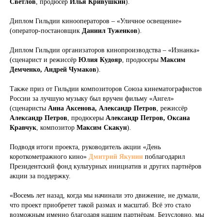
Светлов
, продюсер
Илья Кривушкин
).
Диплом Гильдии кинооператоров – «Уличное освещение»
(оператор-постановщик
Даниил Туженков
).
Диплом Гильдии организаторов кинопроизводства – «Изнанка»
(сценарист и режиссёр
Юлия Кудояр
, продюсеры
Максим
Демченко, Андрей Чумаков
).
Также приз от Гильдии композиторов Союза кинематографистов
России за лучшую музыку был вручен фильму «Ангел»
(сценаристы
Анна Аксенова, Александр Петров
, режиссёр
Александр Петров
, продюсеры
Александр Петров, Оксана
Кравчук
, композитор
Максим Скакун
).
Подводя итоги проекта, руководитель акции «День
короткометражного кино»
Дмитрий Якунин
поблагодарил
Президентский фонд культурных инициатив и других партнёров
акции за поддержку.
«Восемь лет назад, когда мы начинали это движение, не думали,
что проект приобретет такой размах и масштаб. Всё это стало
возможным именно благодаря нашим партнёрам. Безусловно, мы