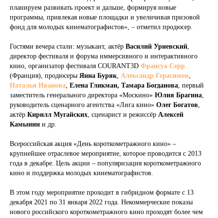
планируем развивать проект и дальше, формируя новые
программы, привлекая новые площадки и увеличивая призовой
фонд для молодых кинематографистов», – отметил продюсер.
Гостями вечера стали: музыкант, актёр
Василий Уриевский
,
директор фестиваля и форума иммерсивного и интерактивного
кино, организатор фестиваля COURANT3D
Франсуа Серр
(Франция), продюсеры
Янна Буряк
,
Александр Герасимов
,
Наталья Иванова
,
Елена Гликман, Тамара Богданова
, первый
заместитель генерального директора «Москино»
Юлия Брагина
,
руководитель сценарного агентства «Лига кино»
Олег Богатов
,
актёр
Кирилл Мугайских
, сценарист и режиссёр
Алексей
Камынин
и др.
Всероссийская акция «День короткометражного кино» –
крупнейшее отраслевое мероприятие, которое проводится с 2013
года в декабре. Цель акции – популяризация короткометражного
кино и поддержка молодых кинематографистов.
В этом году мероприятие проходит в гибридном формате с 13
декабря 2021 по 31 января 2022 года. Некоммерческие показы
нового российского короткометражного кино проходят более чем