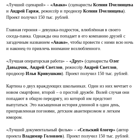
«Лучший сценарий» –
«Авако»
(сценаристы
Ксения Пчелинцева
и
Андрей Гаряж
, режиссёр и продюсер
Ксения Пчелинцева
).
Проект получил 150 тыс. рублей.
Главная героиня – девушка-подросток, влюблённая в своего
соседа-панка. Однажды она попадает в его компанию друзей с
загадочным названием
«Авако»
, чтобы провести с ними всю ночь
и наконец-то привлечь внимание возлюбленного.
«Лучшая операторская работа» –
«Друг»
(сценаристы
Олег
Давыдчик, Андрей Светлов
, режиссёр
Андрей Светлов
,
продюсер
Илья Кривушкин
). Проект получил 150 тыс. рублей.
Картина о двух враждующих школьниках. Один из них мечтает о
новом смартфоне, второй – о простой дружбе. Волей случая они
попадают в общую передрягу, из которой им предстоит
выпутаться. Это насыщенная история длинной в один день,
приправленная погонями, детским авантюризмом и легким
юмором.
«Лучший документальный фильм» –
«Сельский блогер»
(автор
проекта
Владимир Головнев
). Проект получил 150 тыс. рублей.